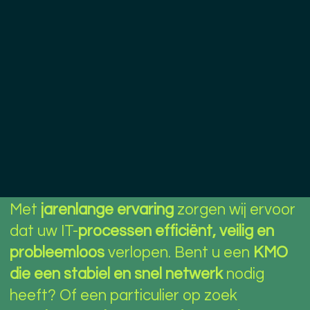
Met
jarenlange ervaring
zorgen wij ervoor
dat uw IT-
processen efficiënt, veilig en
probleemloos
verlopen. Bent u een
KMO
die een stabiel en snel netwerk
nodig
heeft? Of een particulier op zoek