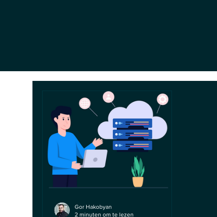
Gor Hakobyan
2 minuten om te lezen