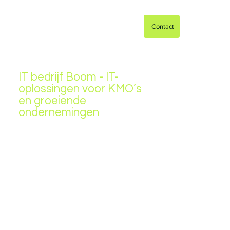
Contact
IT bedrijf Boom - IT-
oplossingen voor KMO’s
en groeiende
ondernemingen
Op zoek naar een professioneel
IT-bedrijf in Boom? ArmIT biedt IT-
support, netwerkbeheer,
cloudoplossingen en cybersecurity
voor KMO’s en bedrijven. Snelle
service, persoonlijke aanpak en
24/7 ondersteuning. Contacteer
ons vandaag!