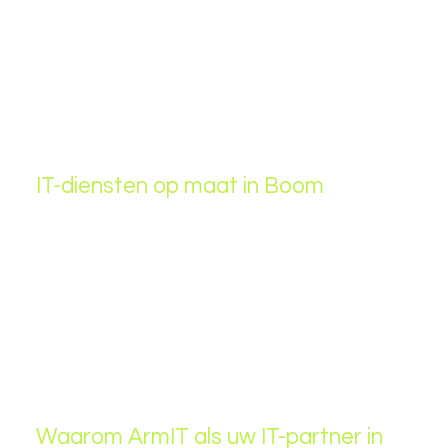
IT-diensten op maat in Boom
Bent u op zoek naar een
IT-bedrijf in Boom
dat uw
onderneming ondersteunt met betrouwbare en
efficiënte IT-oplossingen?
ArmIT
helpt bedrijven en
KMO’s in Boom met
netwerkbeheer,
cloudoplossingen, cybersecurity en IT-support
. Wij
zorgen ervoor dat uw IT-omgeving veilig en
performant blijft, zodat uw bedrijf zonder zorgen kan
groeien.
Waarom ArmIT als uw IT-partner in