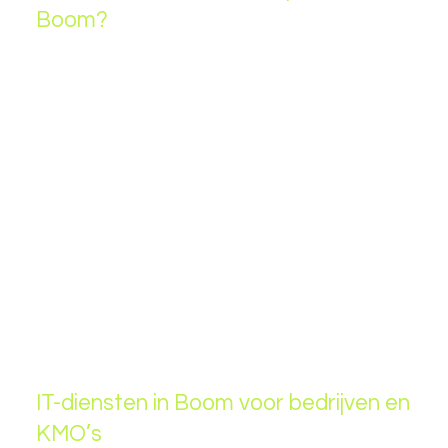
Boom?
✅
Lokale IT-service
– Snelle ondersteuning voor
bedrijven in Boom en omgeving.
✅
24/7 IT-support
– Altijd bereikbaar voor dringende
IT-problemen.
✅
Cybersecurity & gegevensbescherming
– Voorkom
datalekken en beveilig uw infrastructuur.
✅
Cloud & hybride IT-oplossingen
– Werk efficiënter
met moderne cloudtechnologieën.
✅
Persoonlijk advies op maat
– IT-oplossingen
afgestemd op de noden van uw onderneming.
IT-diensten in Boom voor bedrijven en
KMO’s