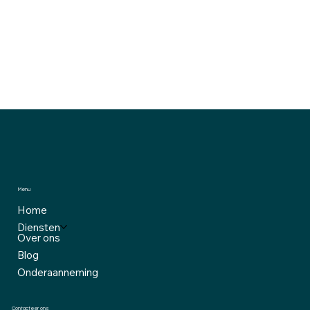
oplossingen?
ArmIT
is uw betrouwbare IT-partner in
Boom. Neem contact met ons op voor een vrijblijvend
gesprek!
📧
E-mail:
info@armit.be
📞
Telefoon:
+32 15 79 36 45
Menu
Home
Diensten
Over ons
Blog
Onderaanneming
Contacteer ons