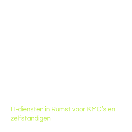
✅
Snelle en efficiënte IT-ondersteuning
– Lokale
service met directe respons.
✅
Veilige IT-oplossingen
– Voorkom cyberdreigingen
en beveilig uw bedrijfsgegevens.
✅
Cloudoplossingen & Microsoft 365
– Flexibel en
veilig samenwerken, waar u ook bent.
✅
Duidelijke en begrijpelijke IT-service
– Geen
complexe termen, maar heldere oplossingen.
✅
Proactieve monitoring & onderhoud
– IT-
problemen voorkomen in plaats van genezen.
IT-diensten in Rumst voor KMO’s en
zelfstandigen