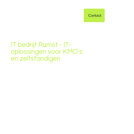
Contact
IT bedrijf Rumst - IT-
oplossingen voor KMO’s
en zelfstandigen
Op zoek naar een professioneel
IT-bedrijf in Rumst? ArmIT biedt IT-
support, netwerkbeheer,
cloudoplossingen en cybersecurity
voor KMO’s en zelfstandigen.
Snelle service, persoonlijke
aanpak en 24/7 ondersteuning.
Contacteer ons vandaag!