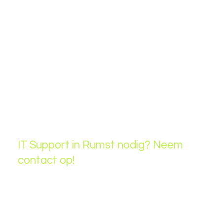
📌
Logistiek & transportbedrijven
– Efficiënte en
veilige IT-oplossingen voor magazijnen en
distributiecentra.
📌
Productiebedrijven & KMO’s
– Betrouwbare IT-
ondersteuning voor de maakindustrie en technische
sectoren.
📌
Dienstverleners & zelfstandigen
– Optimale IT-
ondersteuning voor consultants, kantoren en
freelancers.
IT Support in Rumst nodig? Neem
contact op!
Wilt u uw IT-infrastructuur optimaliseren en uw bedrijf
veiliger en efficiënter maken?
ArmIT
is uw
betrouwbare IT-partner in Rumst. Neem vandaag nog
contact met ons op voor een vrijblijvend gesprek!