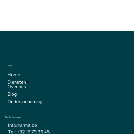
📧
E-mail:
info@armit.be
📞
Telefoon:
+32 15 79 36 45
Menu
Home
Diensten
Over ons
Blog
Onderaanneming
Contacteer ons
Info@armit.be
Tel:
+32 15 79 36 45