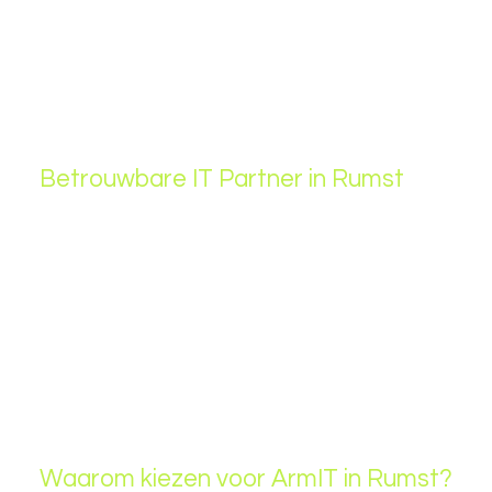
Betrouwbare IT Partner in Rumst
Heeft uw bedrijf in
Rumst
nood aan een
professionele IT-partner?
ArmIT
biedt op maat
gemaakte
IT-oplossingen
voor KMO’s, zelfstandigen
en bedrijven in de regio. Van
IT-support en
netwerkbeheer
tot
cybersecurity en
cloudoplossingen
, wij zorgen ervoor dat uw IT-
infrastructuur stabiel, veilig en efficiënt blijft werken.
Zo kunt u zich volledig richten op de groei van uw
onderneming.
Waarom kiezen voor ArmIT in Rumst?