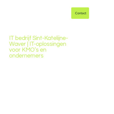
Contact
IT bedrijf Sint-Katelijne-
Waver | IT-oplossingen
voor KMO’s en
ondernemers
Op zoek naar een professioneel
IT-bedrijf in Sint-Katelijne-Waver?
ArmIT biedt IT-support,
netwerkbeheer, cloudoplossingen
en cybersecurity voor KMO’s.
Snelle service, persoonlijke
aanpak en 24/7 ondersteuning.
Contacteer ons vandaag!