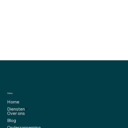
Bent u klaar om uw IT-infrastructuur te optimaliseren
en samen te werken met een betrouwbare IT-partner
in Sint-Katelijne-Waver? Neem contact met ons op
voor een vrijblijvend gesprek!
📧
E-mail:
info@armit.be
📞
Telefoon:
+32 15 79 36 45
Menu
Home
Diensten
Over ons
Blog
Onderaanneming