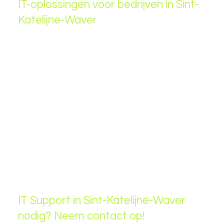
IT-oplossingen voor bedrijven in Sint-
Katelijne-Waver
Sint-Katelijne-Waver is een belangrijke economische
regio met diverse bedrijven in verschillende sectoren.
Wij bieden gespecialiseerde IT-oplossingen voor:
📌
Land- en Tuinbouwbedrijven
– Betrouwbare IT-
infrastructuur voor productie en logistiek.
📌
Handel & Retail
– Veilige en efficiënte IT-
oplossingen voor winkels en online bedrijven.
📌
KMO’s & Dienstverleners
– Betrouwbare IT-support
voor kantoren, consultants en zakelijke
dienstverleners.
IT Support in Sint-Katelijne-Waver
nodig? Neem contact op!