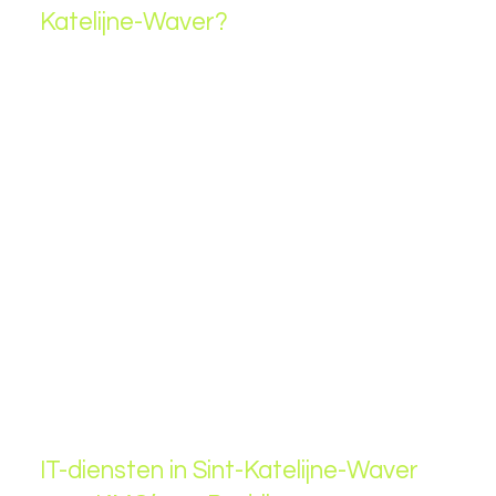
Katelijne-Waver?
✅
Lokale IT-ondersteuning
– Snelle en efficiënte
service voor bedrijven in Sint-Katelijne-Waver en
omgeving.
✅
24/7 IT-support
– Altijd bereikbaar om IT-
problemen snel en deskundig op te lossen.
✅
Cybersecurity en databeveiliging
– Bescherm uw
bedrijfsgegevens tegen cyberdreigingen.
✅
Cloud- en hybride oplossingen
– Veilig en flexibel
werken met moderne cloudtechnologie.
✅
Persoonlijke aanpak
– Geen ingewikkeld jargon,
maar duidelijke en begrijpelijke IT-oplossingen.
IT-diensten in Sint-Katelijne-Waver