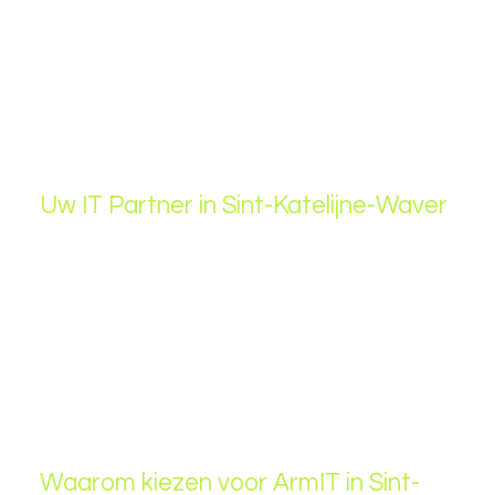
Uw IT Partner in Sint-Katelijne-Waver
Bent u op zoek naar een betrouwbaar
IT-bedrijf in
Sint-Katelijne-Waver
dat uw onderneming
ondersteunt met professionele IT-oplossingen?
ArmIT
biedt IT-support, cloudoplossingen, netwerkbeheer
en cybersecurity voor KMO’s en bedrijven in Sint-
Katelijne-Waver. Onze experts zorgen ervoor dat uw
IT-systemen optimaal presteren, zodat u zich kunt
focussen op uw kernactiviteiten.
Waarom kiezen voor ArmIT in Sint-