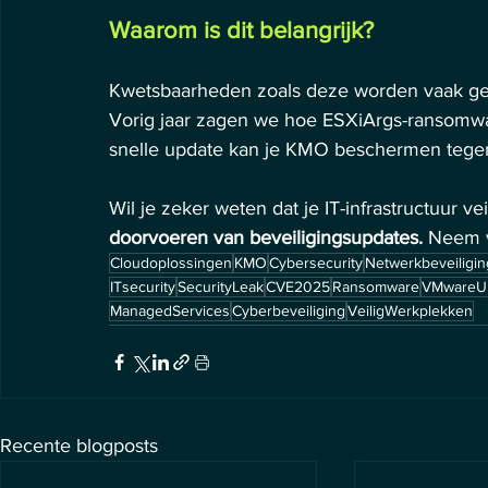
Waarom is dit belangrijk?
Kwetsbaarheden zoals deze worden vaak geb
Vorig jaar zagen we hoe ESXiArgs-ransomwar
snelle update kan je KMO beschermen tegen
Wil je zeker weten dat je IT-infrastructuur veil
doorvoeren van beveiligingsupdates.
 Neem 
Cloudoplossingen
KMO
Cybersecurity
Netwerkbeveiligin
ITsecurity
SecurityLeak
CVE2025
Ransomware
VMwareU
ManagedServices
Cyberbeveiliging
VeiligWerkplekken
Recente blogposts