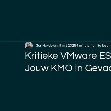
Gor Hakobyan
11 mrt 2025
1 minuten om te lezen
Kritieke VMware ES
Jouw KMO in Geva