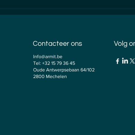
og moeten
bedrijven? (En onze nieuwe
service voor starters!)
Contacteer ons
Volg o
Info@armit.be
Tel:
+32 15 79 36 45
Oude Antwerpsebaan 64/102
2800 Mechelen